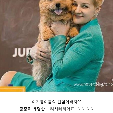
아가몽이들의 친할아버지^^
굉장히 유명한 노리치테리어죠 .ㅎㅎ.ㅎㅎ