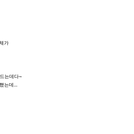
자체가
 드는데다~
는데...